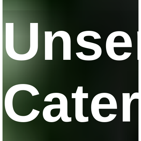
Unse
Cater